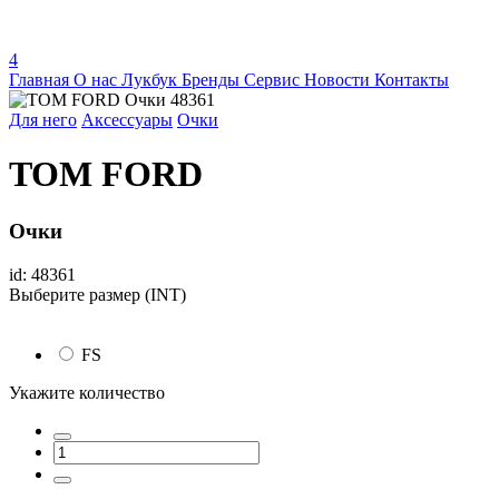
4
Главная
О нас
Лукбук
Бренды
Сервис
Новости
Контакты
Для него
Аксессуары
Очки
TOM FORD
Очки
id: 48361
Выберите размер (INT)
FS
Укажите количество