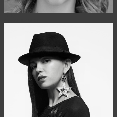
Galya
+998911648651