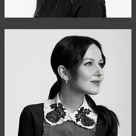
Tonya
+998931718866