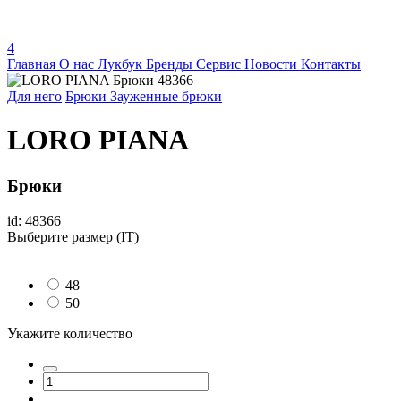
4
Главная
О нас
Лукбук
Бренды
Сервис
Новости
Контакты
Для него
Брюки
Зауженные брюки
LORO PIANA
Брюки
id: 48366
Выберите размер (IT)
48
50
Укажите количество