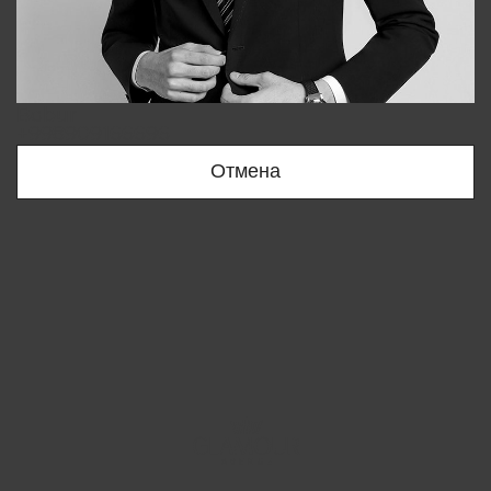
Bobur
+998909166696
Отмена