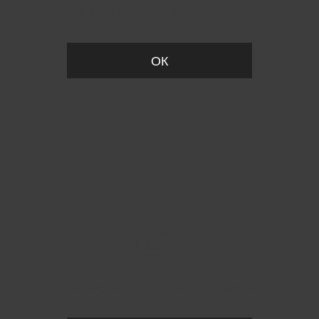
Вы удалили товар из корзины
ОК
Пожалуйста, установите размер