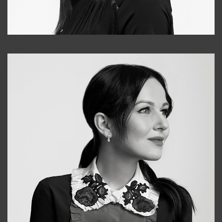
Tonya
+998931718866