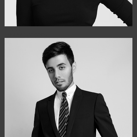
Elena
+998903282619