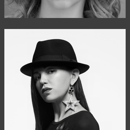
Galya
+998911648651