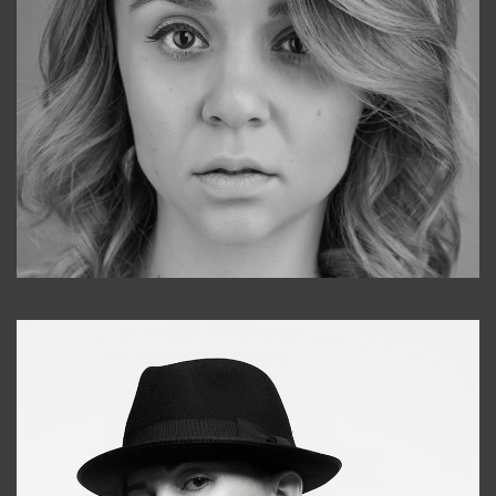
Galya
+998911648651