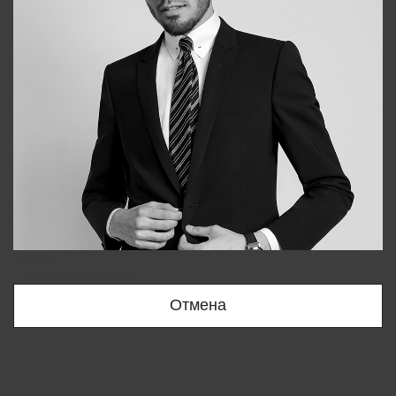
Bobur
+998909166696
Отмена