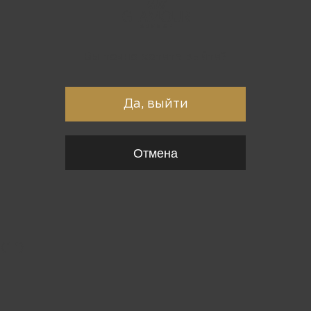
Вы точно хотите выйти?
Да, выйти
Отмена
{*
*}