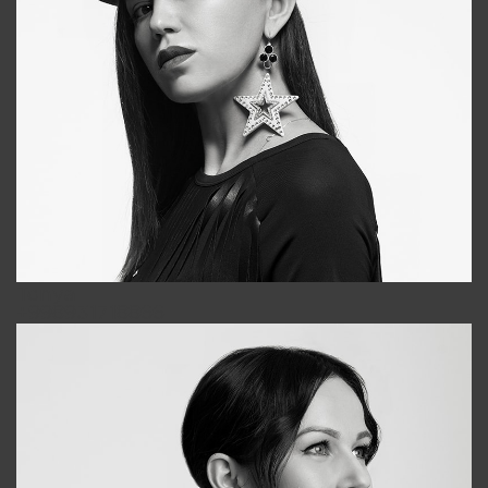
Tonya
+998931718866