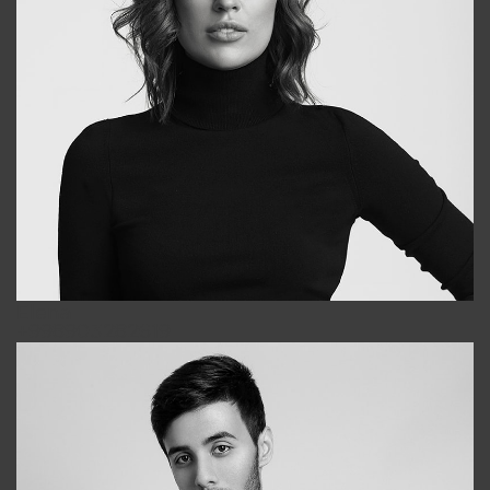
Elena
+998903282619