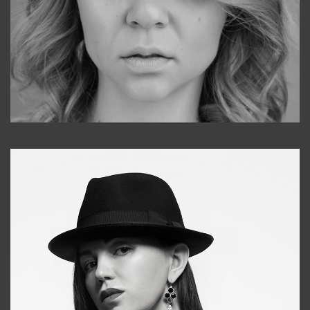
Galya
+998911648651