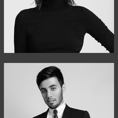
Elena
+998903282619