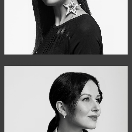
Tonya
+998931718866