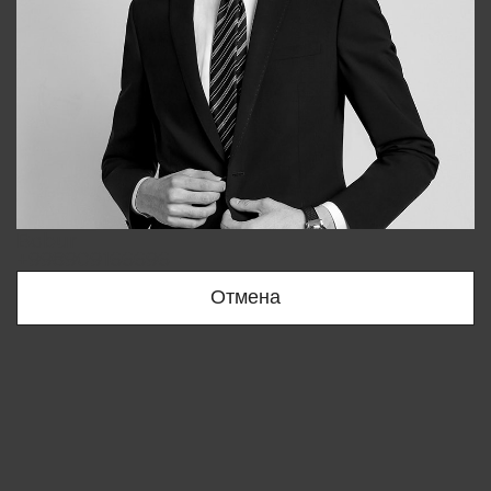
Bobur
+998909166696
Отмена