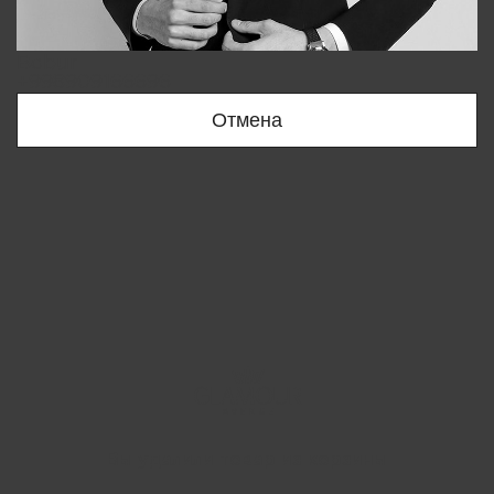
Bobur
+998909166696
Отмена
Вы удалили товар из корзины