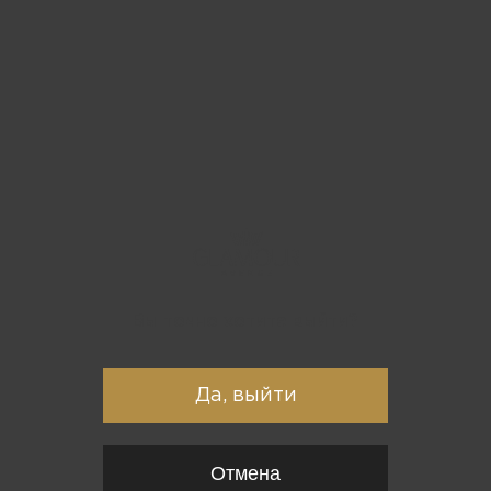
Вы точно хотите выйти?
Да, выйти
Отмена