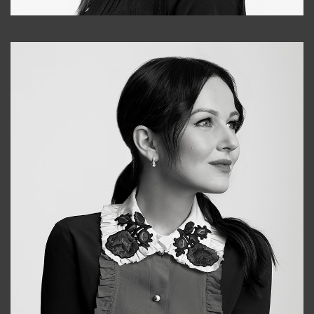
Tonya
+998931718866