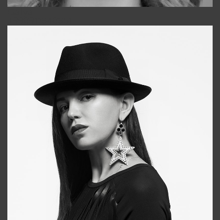
Galya
+998911648651