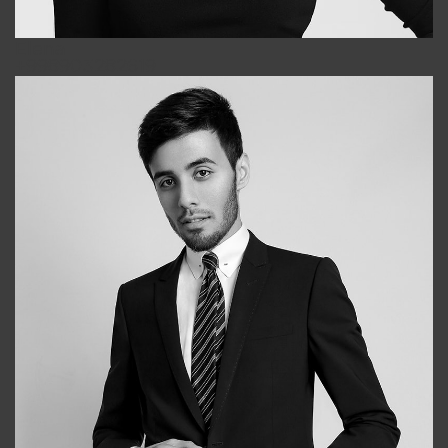
Elena
+998903282619