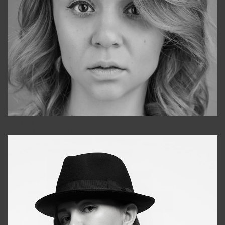
Galya
+998911648651