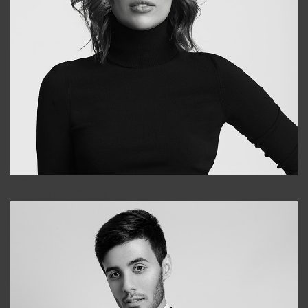
Elena
+998903282619