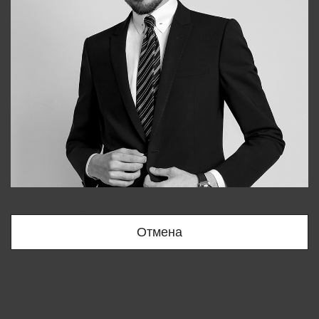
Bobur
+998909166696
Отмена