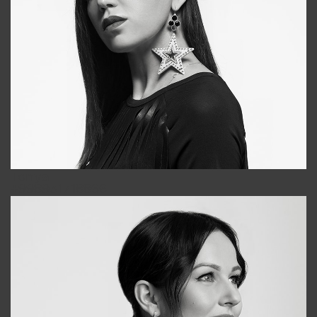
Tonya
+998931718866