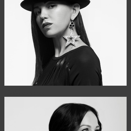
Tonya
+998931718866