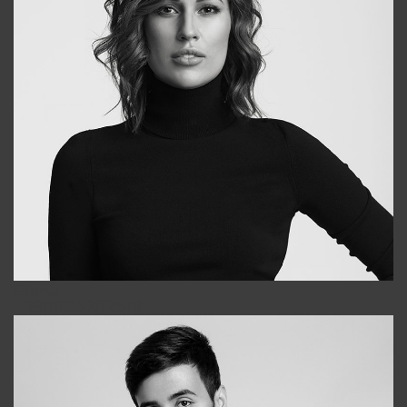
Elena
+998903282619