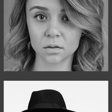
Galya
+998911648651