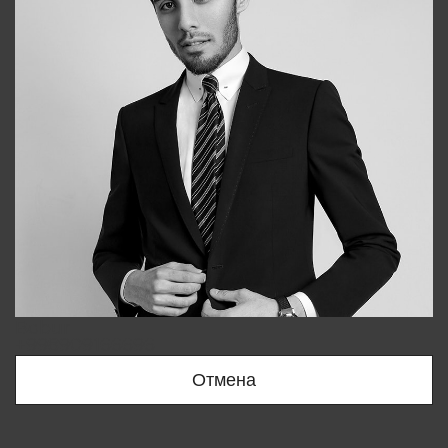
Bobur
+998909166696
Отмена