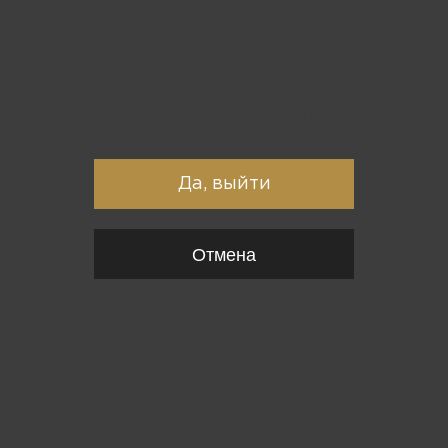
Вы точно хотите выйти?
Да, выйти
Отмена
{*
*}