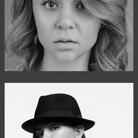
Galya
+998911648651