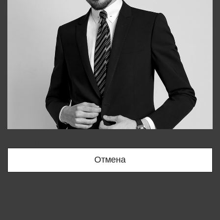
Bobur
+998909166696
Отмена