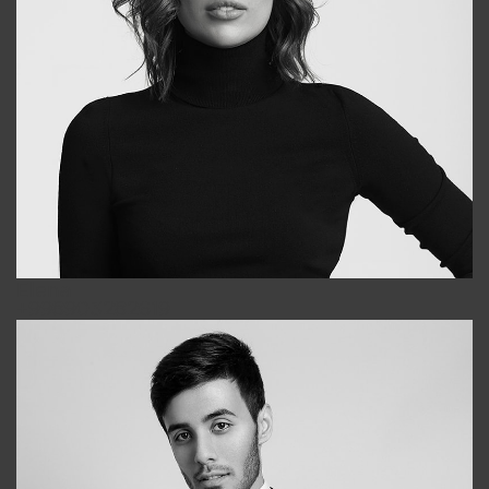
Elena
+998903282619