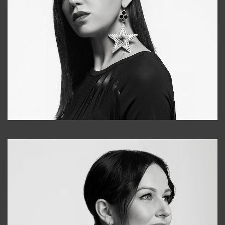
Tonya
+998931718866