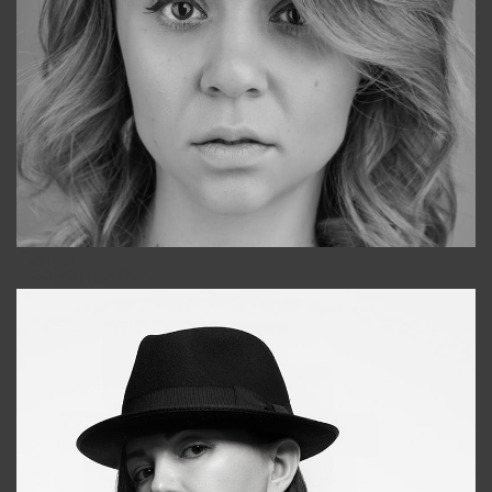
Galya
+998911648651