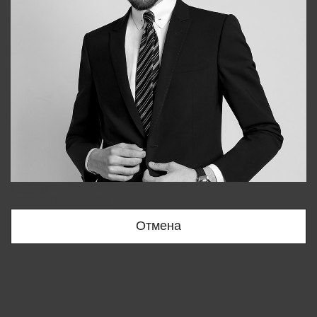
Bobur
+998909166696
Отмена