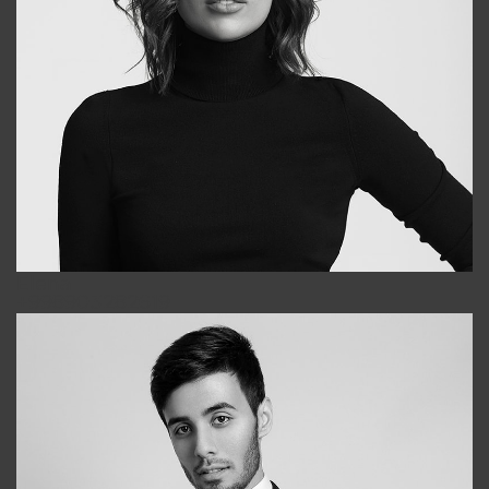
Elena
+998903282619