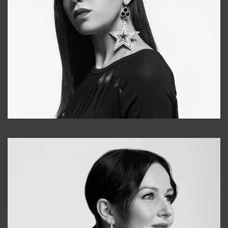
Tonya
+998931718866