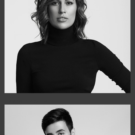
Elena
+998903282619