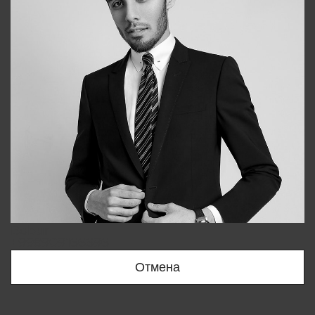
Bobur
+998909166696
Отмена