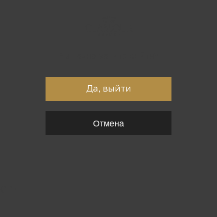
Вы точно хотите выйти?
Да, выйти
Отмена
{*
*}