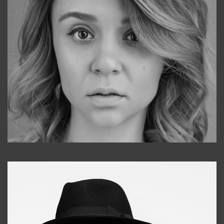
Galya
+998911648651