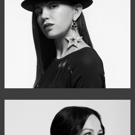
Tonya
+998931718866