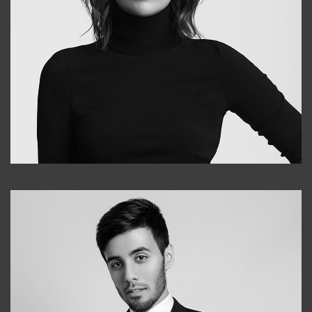
Elena
+998903282619