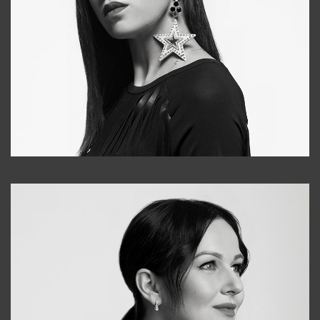
Tonya
+998931718866