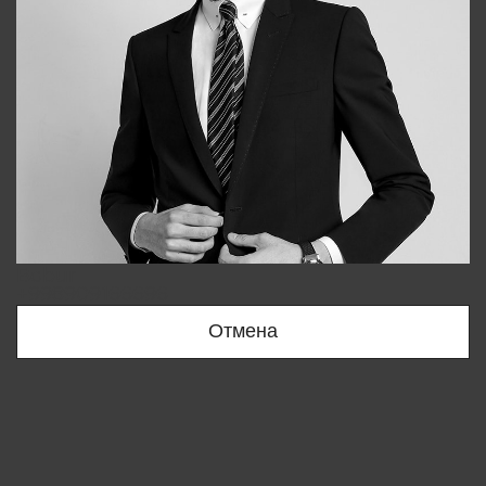
Bobur
+998909166696
Отмена