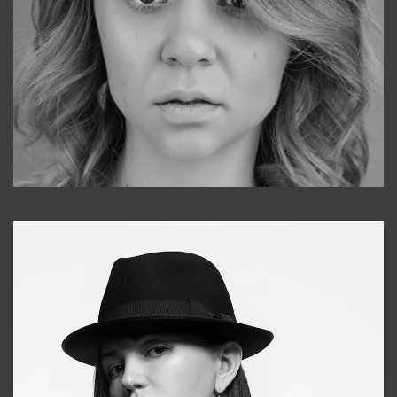
Galya
+998911648651