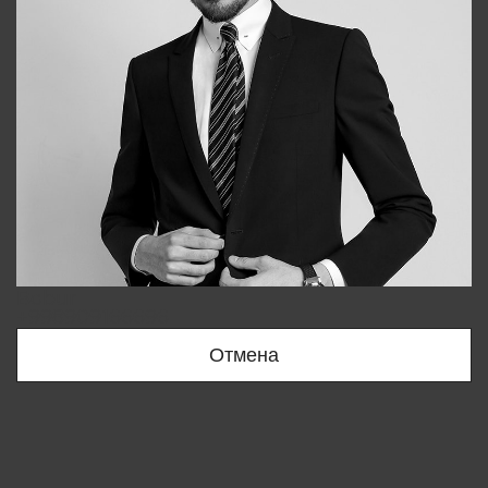
Bobur
+998909166696
Отмена