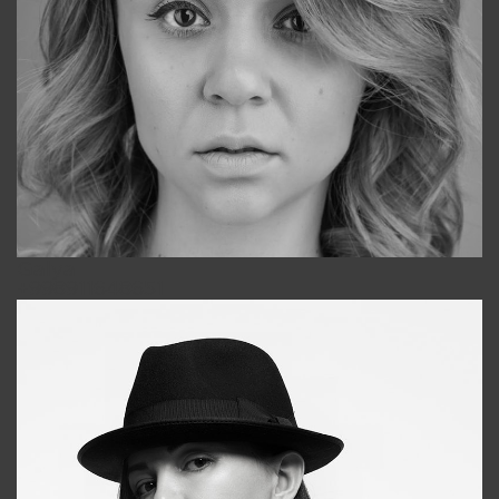
Galya
+998911648651