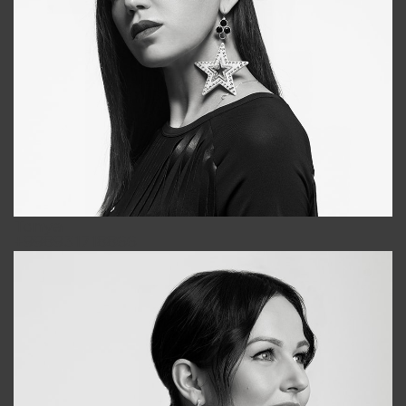
Tonya
+998931718866