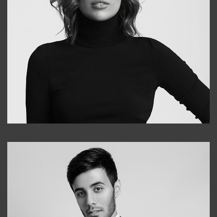
Elena
+998903282619