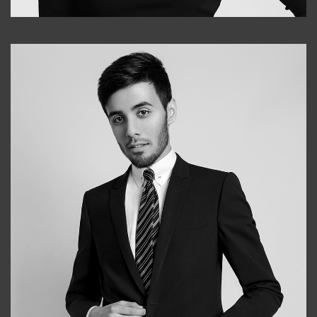
Elena
+998903282619