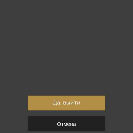
Вы точно хотите выйти?
Да, выйти
Отмена