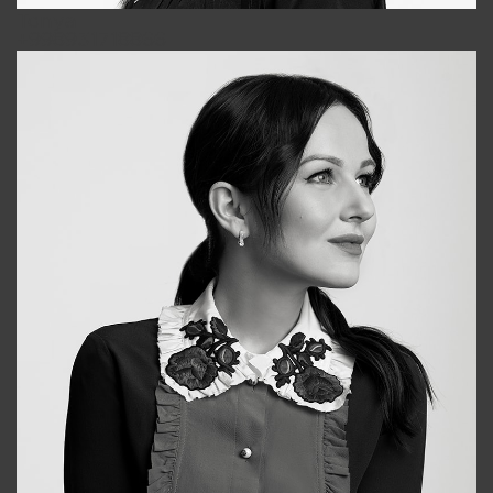
Tonya
+998931718866