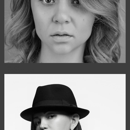
Galya
+998911648651