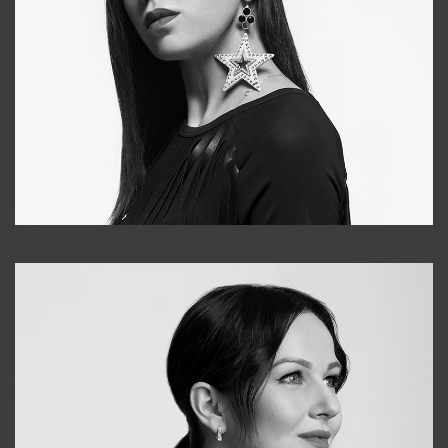
Tonya
+998931718866