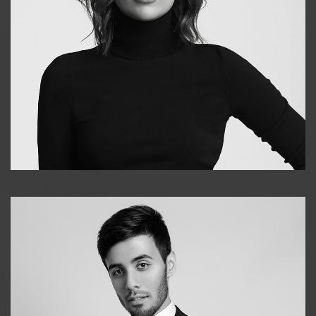
Elena
+998903282619