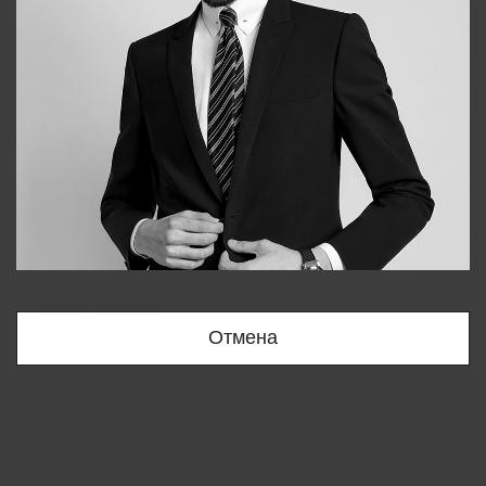
Bobur
+998909166696
Отмена