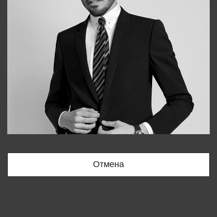
Bobur
+998909166696
Отмена