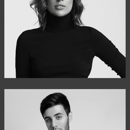
Elena
+998903282619