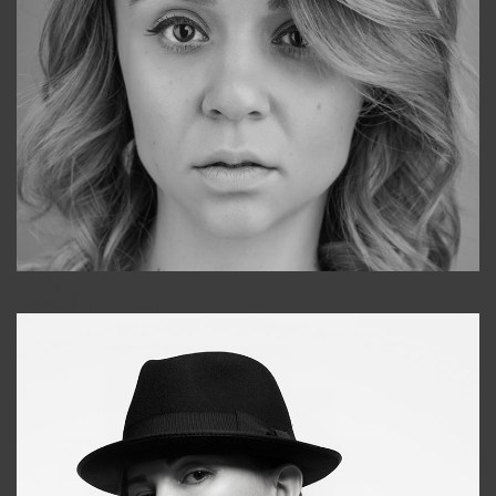
Galya
+998911648651