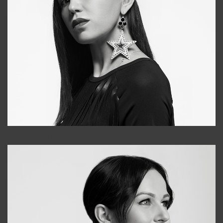
Tonya
+998931718866