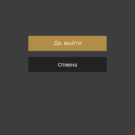
Вы точно хотите выйти?
Да, выйти
Отмена
{*
*}