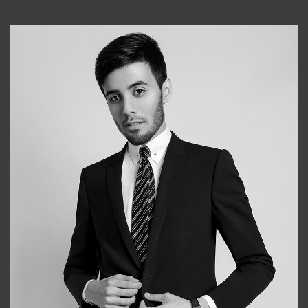
Elena
+998903282619