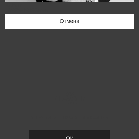
Bobur
+998909166696
Отмена
Вы удалили товар из корзины
ОК