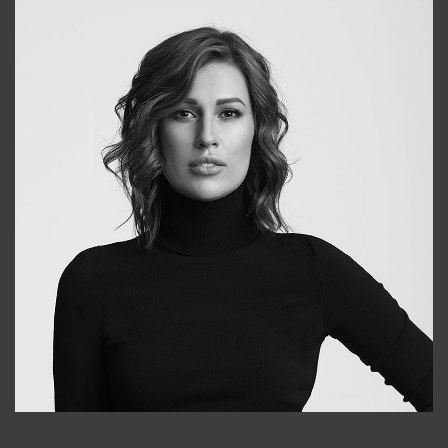
Elena
+998903282619