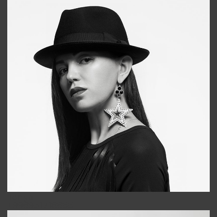
Tonya
+998931718866