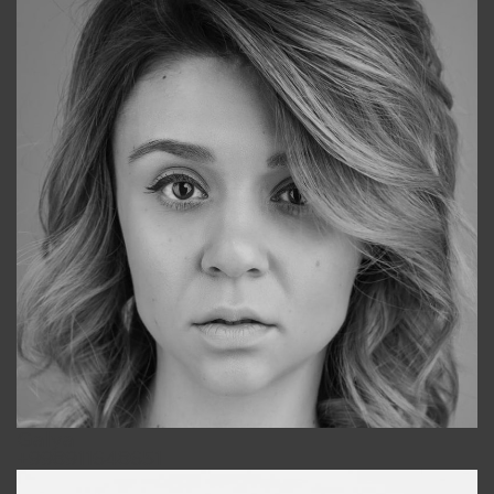
Galya
+998911648651