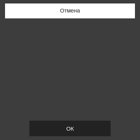
+998909166696
Отмена
Вы удалили товар из корзины
ОК