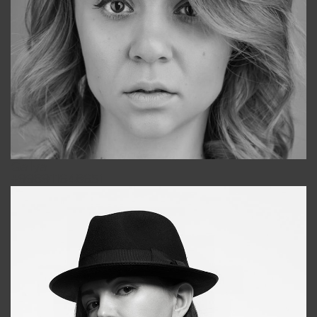
Galya
+998911648651