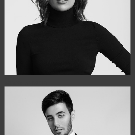
Elena
+998903282619