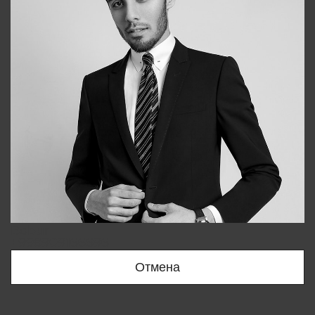
Bobur
+998909166696
Отмена