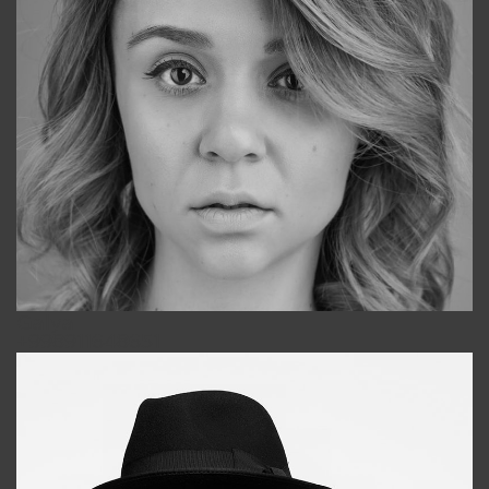
Galya
+998911648651