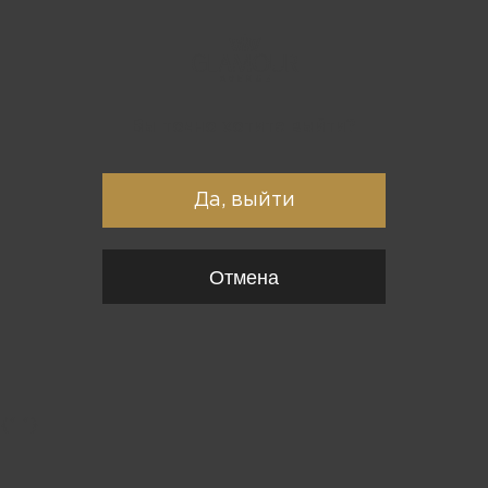
Вы точно хотите выйти?
Да, выйти
Отмена
{*
*}