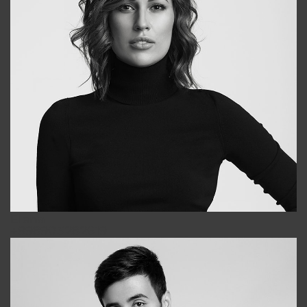
Elena
+998903282619