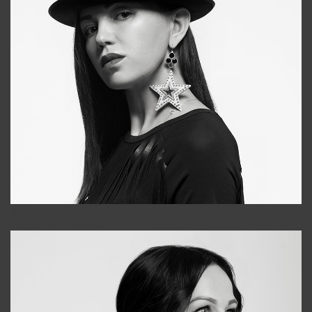
Tonya
+998931718866