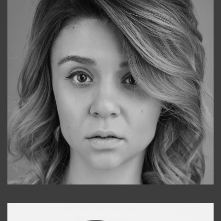
Galya
+998911648651