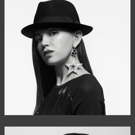
Tonya
+998931718866