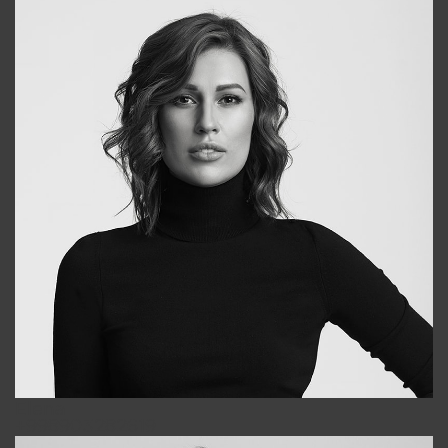
Elena
+998903282619