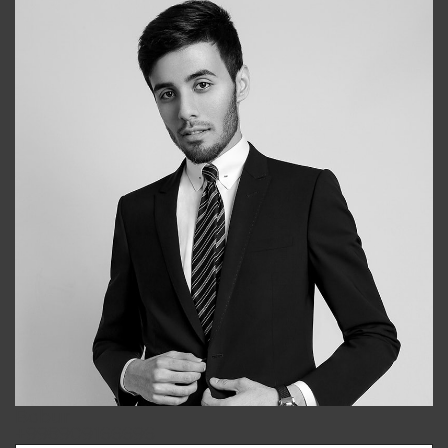
Bobur
+998909166696