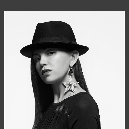
Galya
+998911648651