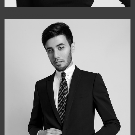
Elena
+998903282619