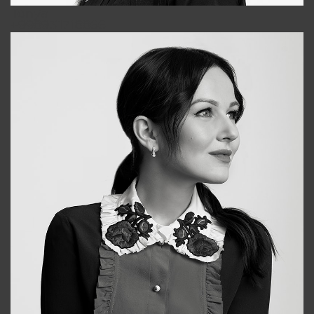
Tonya
+998931718866