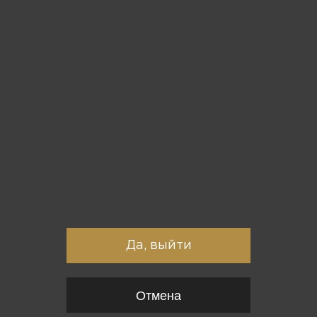
Вы точно хотите выйти?
Да, выйти
Отмена