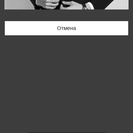
Bobur
+998909166696
Отмена
Вы удалили товар из корзины