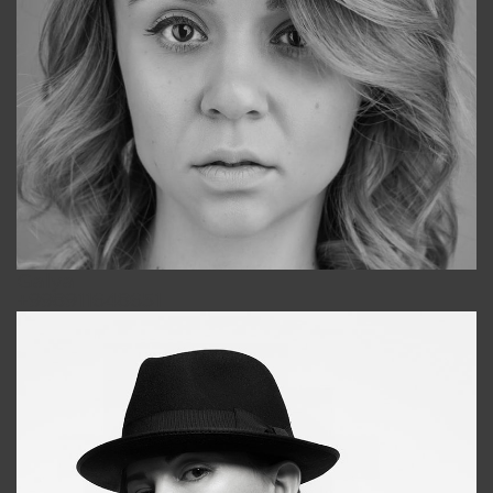
Galya
+998911648651