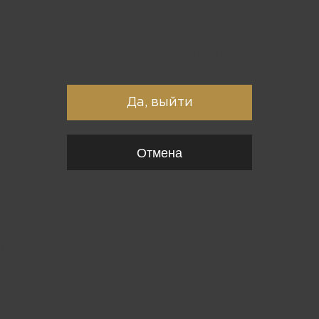
Вы точно хотите выйти?
Да, выйти
Отмена
{*
*}