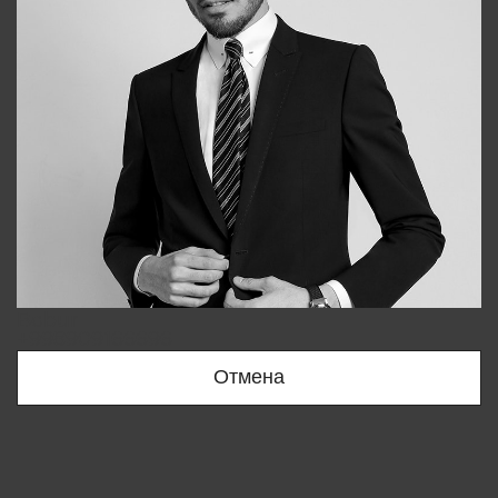
Bobur
+998909166696
Отмена