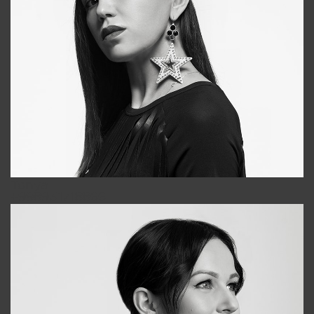
Tonya
+998931718866