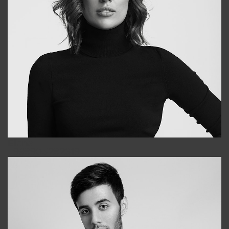
Elena
+998903282619