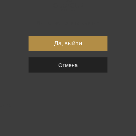
Вы точно хотите выйти?
Да, выйти
Отмена
{*
*}