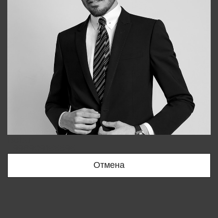
Bobur
+998909166696
Отмена