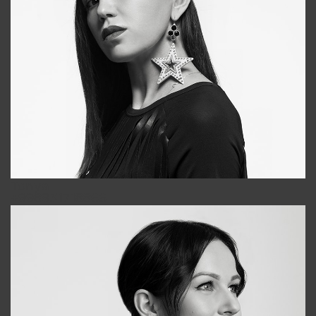
Tonya
+998931718866