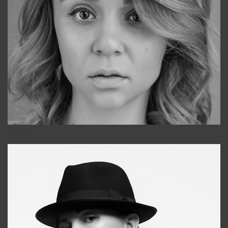
Galya
+998911648651