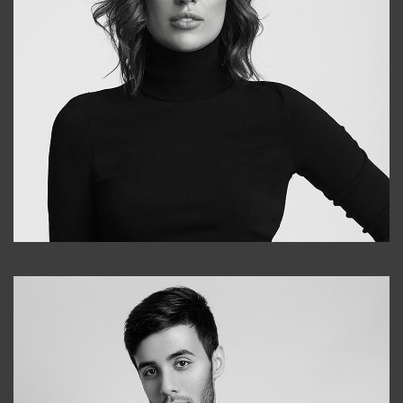
Elena
+998903282619