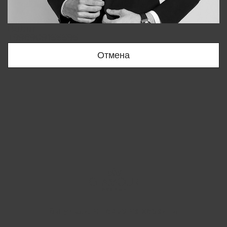
Bobur
+998909166696
Отмена
Вы удалили товар из корзины