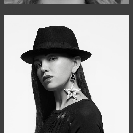
Galya
+998911648651