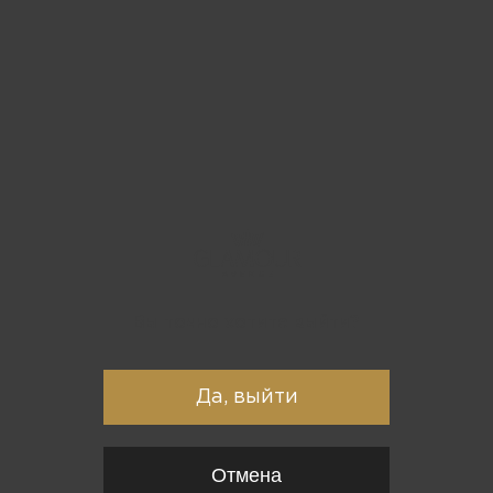
Вы точно хотите выйти?
Да, выйти
Отмена