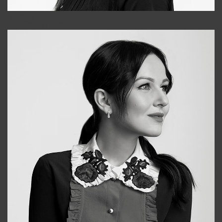
Tonya
+998931718866