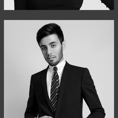
Elena
+998903282619