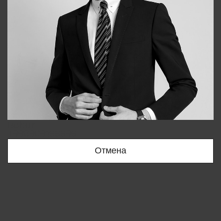
Bobur
+998909166696
Отмена