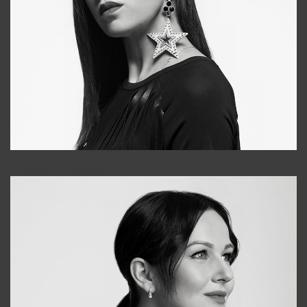
Tonya
+998931718866