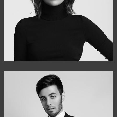
Elena
+998903282619