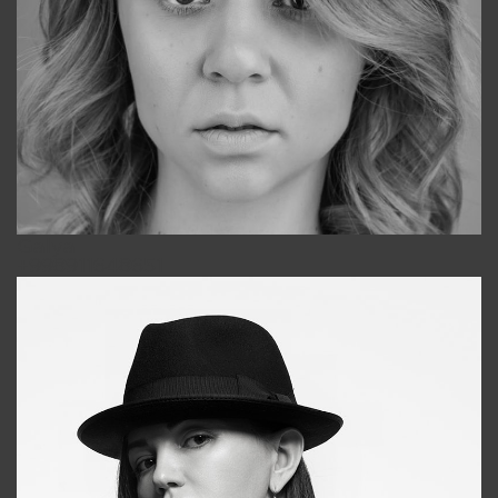
Galya
+998911648651