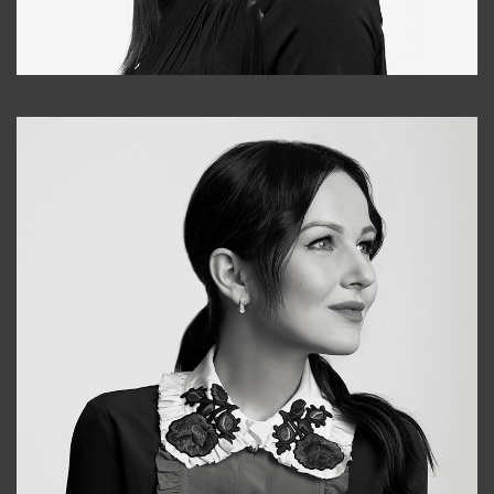
Tonya
+998931718866