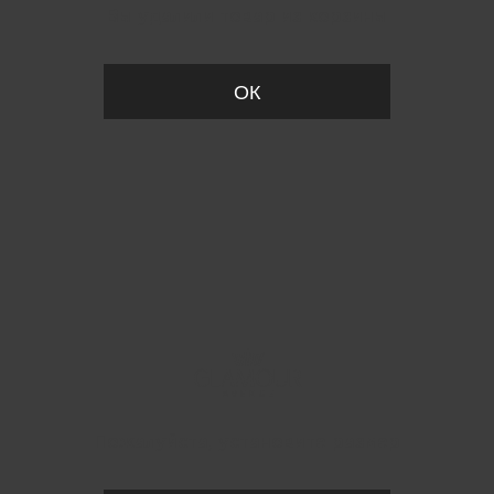
Вы удалили товар из корзины
ОК
Пожалуйста, установите размер