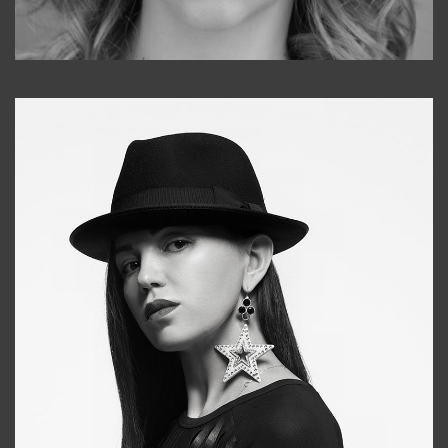
Galya
+998911648651