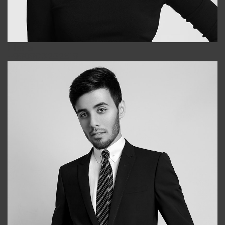
Elena
+998903282619