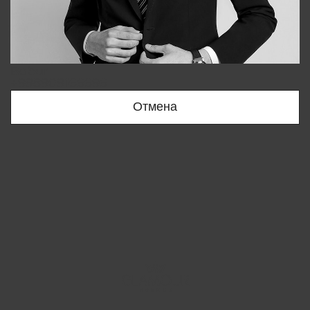
Bobur
+998909166696
Отмена