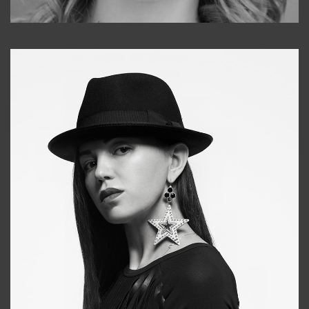
Galya
+998911648651