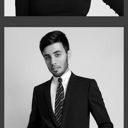
Elena
+998903282619