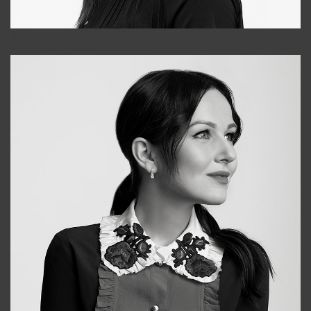
Tonya
+998931718866