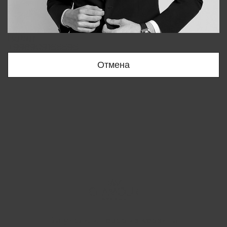
Bobur
+998909166696
Отмена
Вы удалили товар из корзины