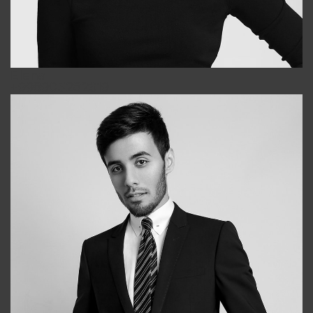
Elena
+998903282619