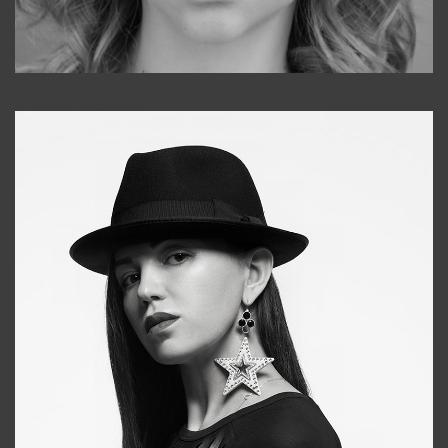
Galya
+998911648651