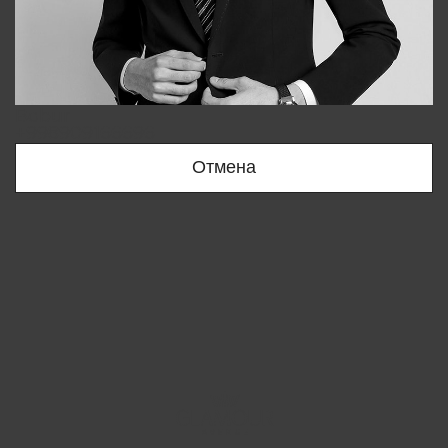
Bobur
+998909166696
Отмена