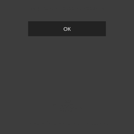
Вы удалили товар из корзины
ОК
Пожалуйста, установите размер