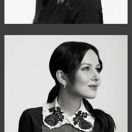
Tonya
+998931718866