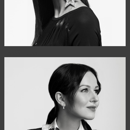
Tonya
+998931718866