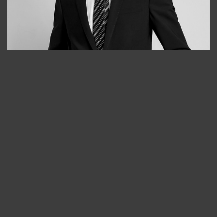
Bobur
+998909166696
Отмена