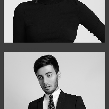
Elena
+998903282619