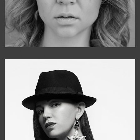
Galya
+998911648651