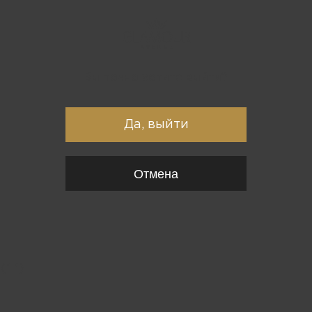
Вы точно хотите выйти?
Да, выйти
Отмена
{*
*}