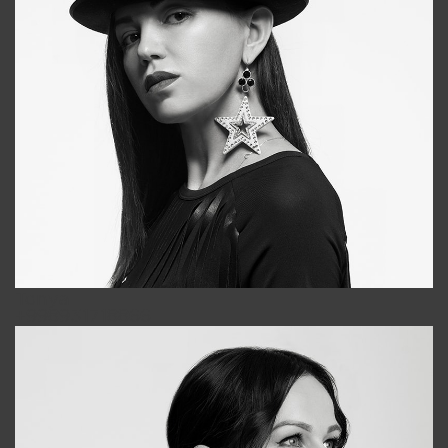
Tonya
+998931718866