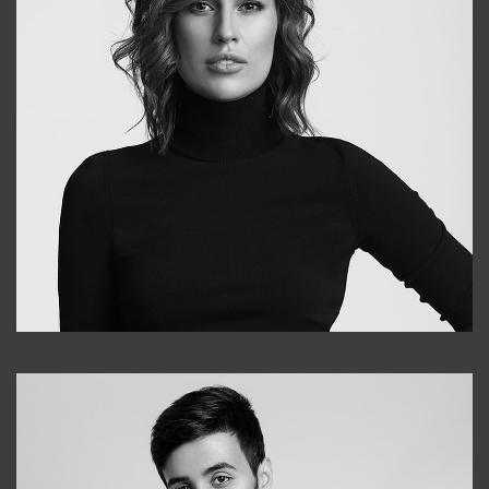
Elena
+998903282619