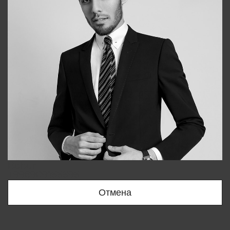
Bobur
+998909166696
Отмена