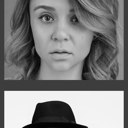
Galya
+998911648651