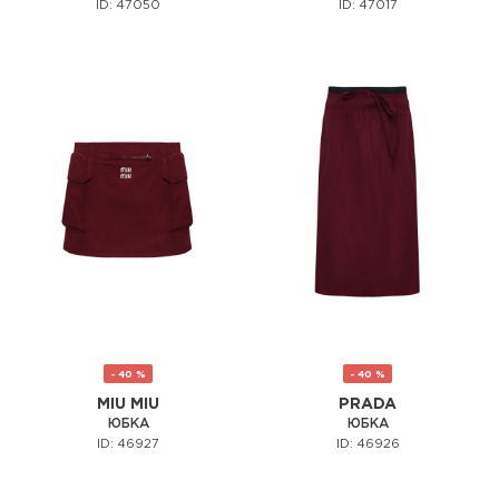
ID: 47050
ID: 47017
- 40 %
- 40 %
MIU MIU
PRADA
ЮБКА
ЮБКА
ID: 46927
ID: 46926