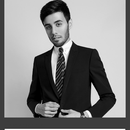
Bobur
+998909166696