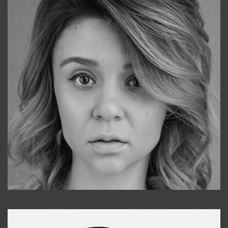
Galya
+998911648651