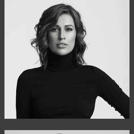
Elena
+998903282619