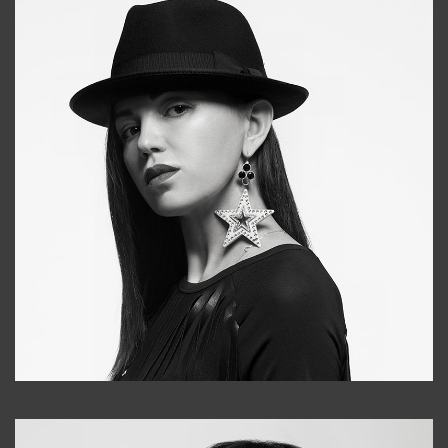
Tonya
+998931718866