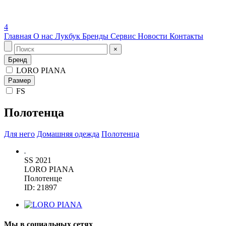
4
Главная
О нас
Лукбук
Бренды
Сервис
Новости
Контакты
×
Бренд
LORO PIANA
Размер
FS
Полотенца
Для него
Домашняя одежда
Полотенца
SS 2021
LORO PIANA
Полотенце
ID: 21897
Мы в социальных сетях