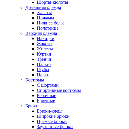
Шорты-кюлоты
Домашняя одежда
Халаты
Пижамы
Нижнее бельё
Полотенца
Верхняя одежда
Накидки
Жакеты
Жилеты
Куртки
Тренчи
Пальто
Шубы
Парки
Костюмы
С шортами
Спортивные костюмы
Юбочные
Брючные
Брюки
Брюки-клеш
Широкие брюки
Прямые брюки
Зауженные брюки