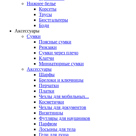
Нижнее белье
Корсеты
Трусы
Бюстгальтеры
Боди
Аксессуары
Сумки
Поясные сумки
Рюкзаки
Сумки через плечо
Клатчи
Миниатюрные сумки
Аксессуары
Шарфы
Брелоки и ключницы
Перчатки
Платки
Чехлы для мобильных...
Косметички
Чехлы для документов
Визитницы
Футляры для наушников
Парфюм
Лосьоны для тела
Гели для душа