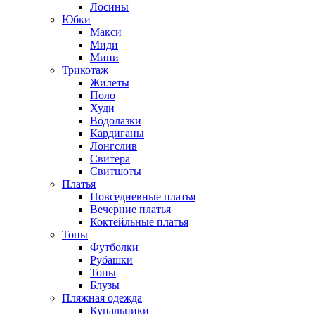
Лосины
Юбки
Макси
Миди
Мини
Трикотаж
Жилеты
Поло
Худи
Водолазки
Кардиганы
Лонгслив
Свитера
Свитшоты
Платья
Повседневные платья
Вечерние платья
Коктейльные платья
Топы
Футболки
Рубашки
Топы
Блузы
Пляжная одежда
Купальники