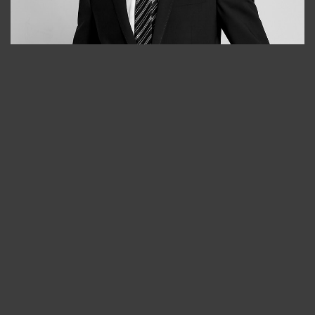
Bobur
+998909166696
Отмена