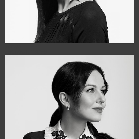
Tonya
+998931718866