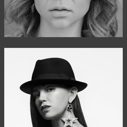
Galya
+998911648651