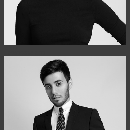
Elena
+998903282619