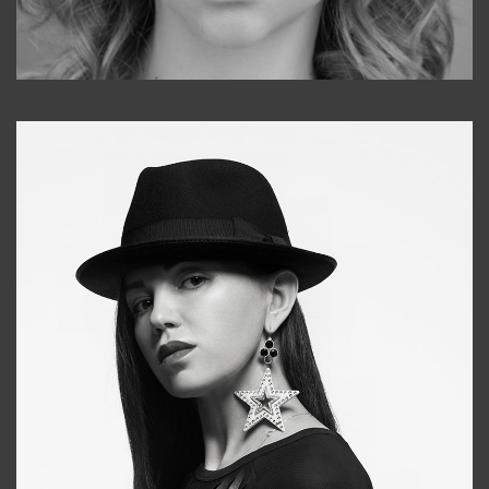
Galya
+998911648651