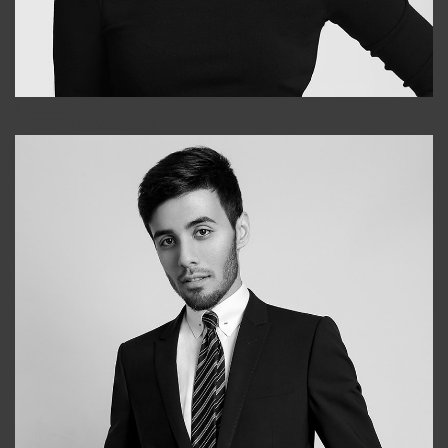
Elena
+998903282619