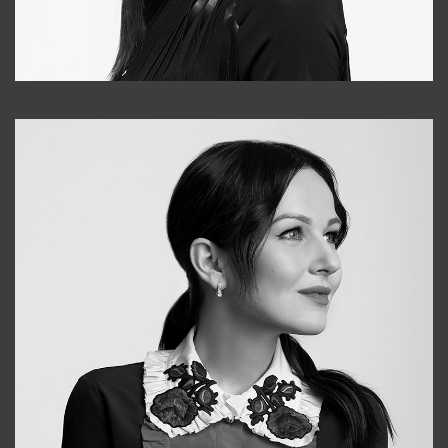
Tonya
+998931718866