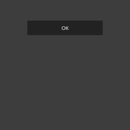
Вы удалили товар из корзины
ОК
Пожалуйста, установите размер