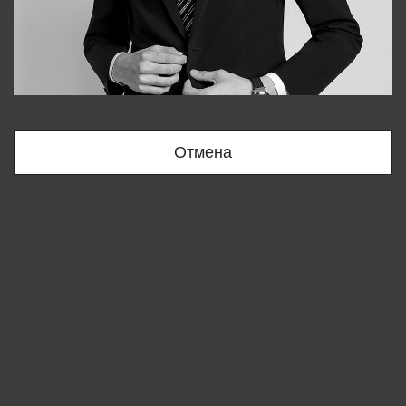
Bobur
+998909166696
Отмена