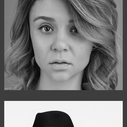
Galya
+998911648651