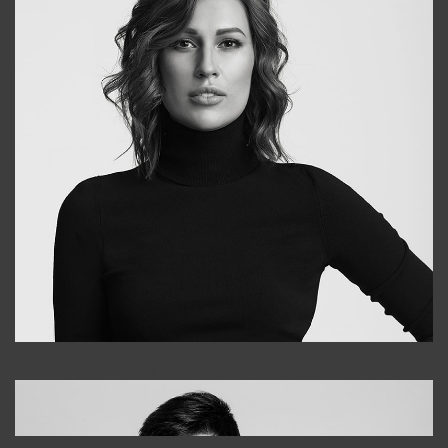
Elena
+998903282619