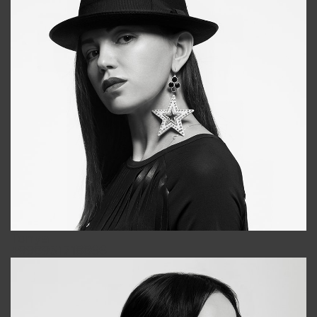
Tonya
+998931718866