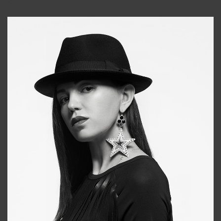
Galya
+998911648651