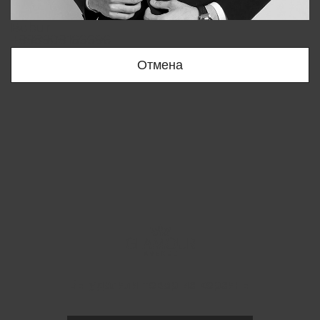
Bobur
+998909166696
Отмена
Вы удалили товар из корзины