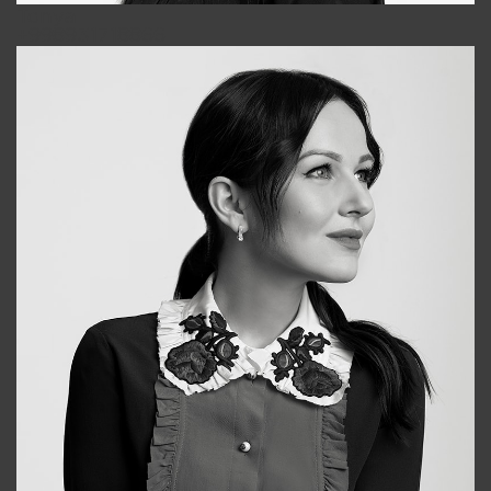
Tonya
+998931718866