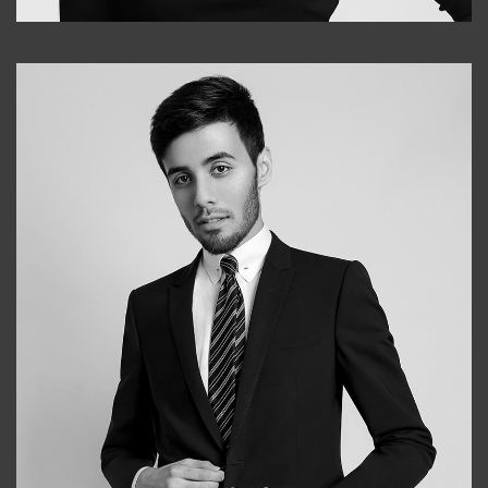
Elena
+998903282619