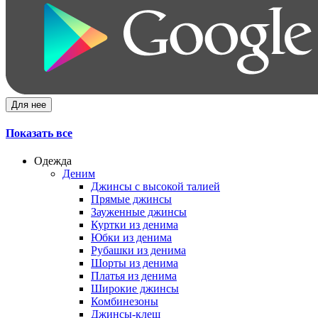
Для нее
Показать все
Одежда
Деним
Джинсы с высокой талией
Прямые джинсы
Зауженные джинсы
Куртки из денима
Юбки из денима
Рубашки из денима
Шорты из денима
Платья из денима
Широкие джинсы
Комбинезоны
Джинсы-клеш