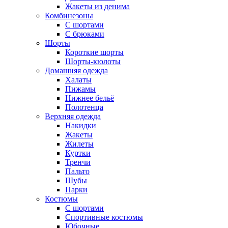
Жакеты из денима
Комбинезоны
С шортами
С брюками
Шорты
Короткие шорты
Шорты-кюлоты
Домашняя одежда
Халаты
Пижамы
Нижнее бельё
Полотенца
Верхняя одежда
Накидки
Жакеты
Жилеты
Куртки
Тренчи
Пальто
Шубы
Парки
Костюмы
С шортами
Спортивные костюмы
Юбочные