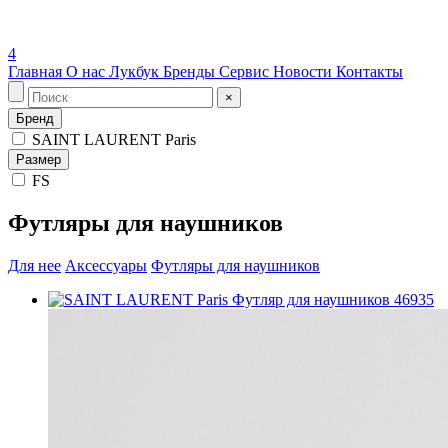
4
Главная
О нас
Лукбук
Бренды
Сервис
Новости
Контакты
×
Бренд
SAINT LAURENT Paris
Размер
FS
Футляры для наушников
Для нее
Аксессуары
Футляры для наушников