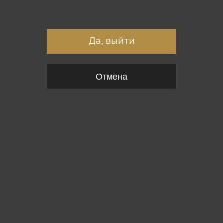
Вы точно хотите выйти?
Да, выйти
Отмена
{*
*}