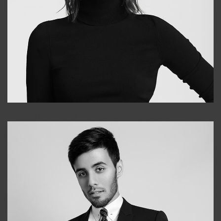
Elena
+998903282619