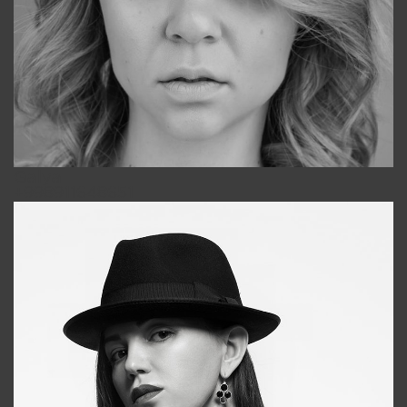
Galya
+998911648651