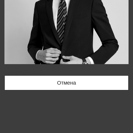
Bobur
+998909166696
Отмена