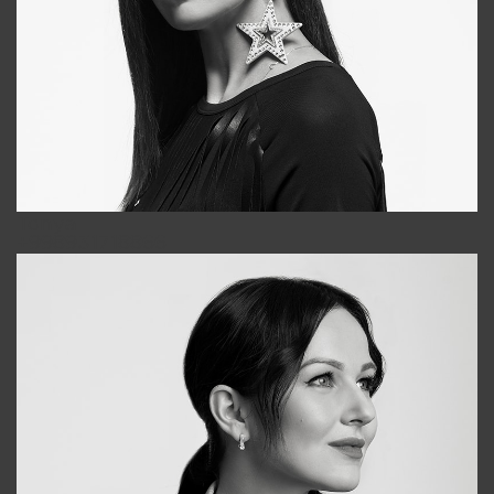
Tonya
+998931718866