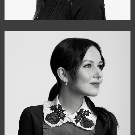
Tonya
+998931718866