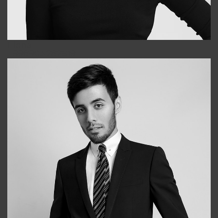
Elena
+998903282619