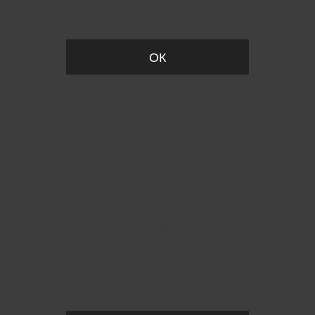
Вы удалили товар из корзины
ОК
Пожалуйста, установите размер