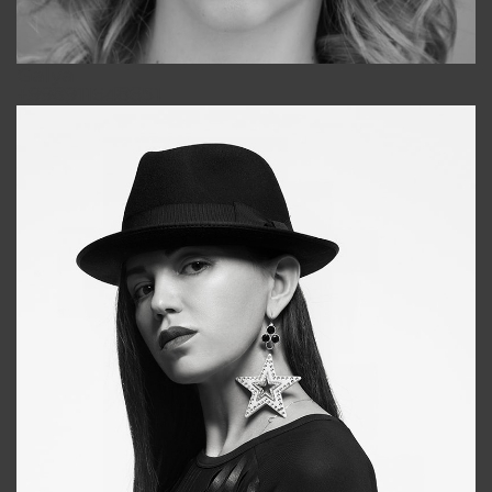
Galya
+998911648651