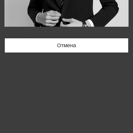
Bobur
+998909166696
Отмена