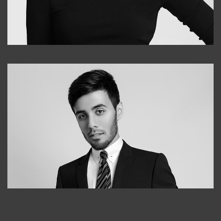
Elena
+998903282619