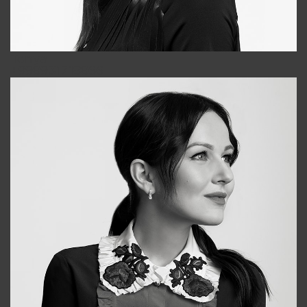
Tonya
+998931718866