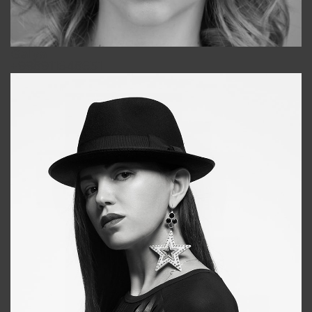
Galya
+998911648651