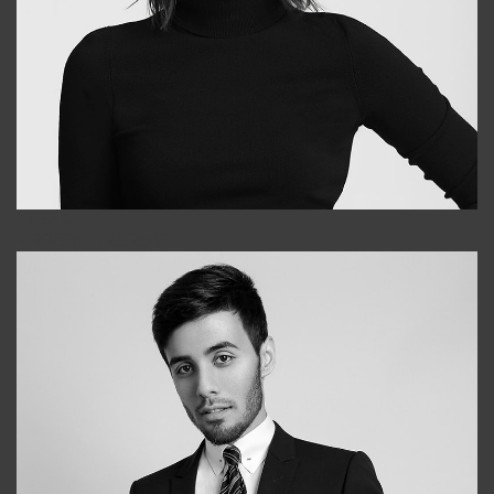
Elena
+998903282619