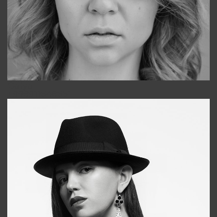
Galya
+998911648651