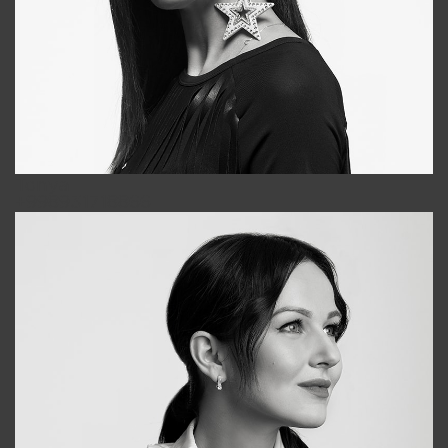
Tonya
+998931718866