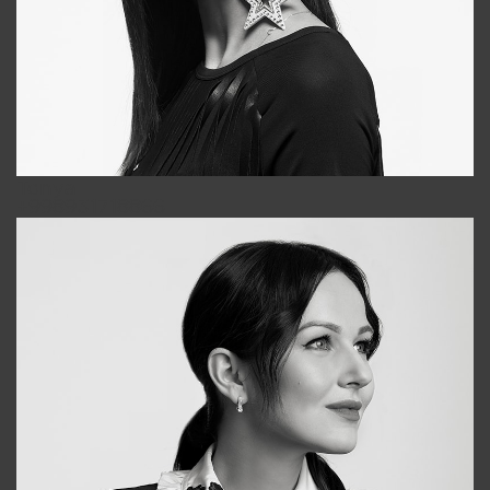
Tonya
+998931718866