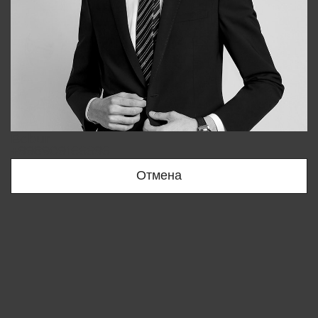
Bobur
+998909166696
Отмена