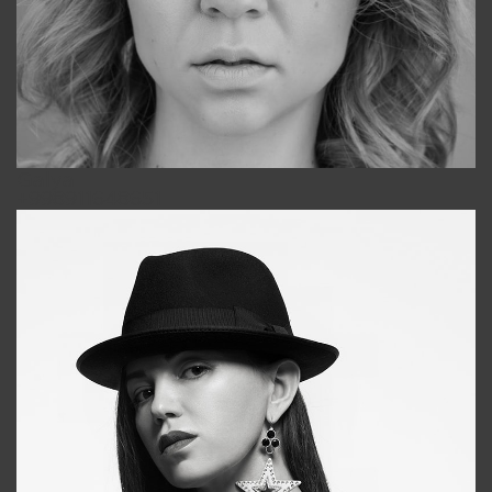
Galya
+998911648651