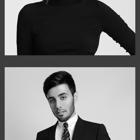
Elena
+998903282619