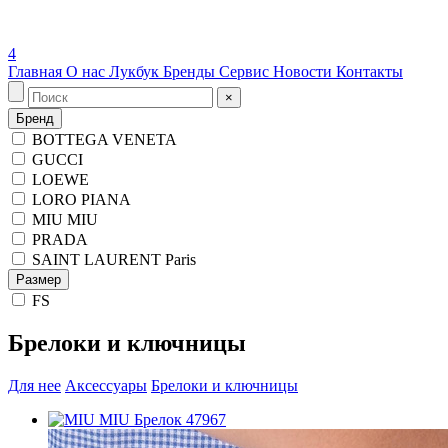
4
Главная
О нас
Лукбук
Бренды
Сервис
Новости
Контакты
×
Бренд
BOTTEGA VENETA
GUCCI
LOEWE
LORO PIANA
MIU MIU
PRADA
SAINT LAURENT Paris
Размер
FS
Брелоки и ключницы
Для нее
Аксессуары
Брелоки и ключницы