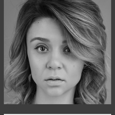
Galya
+998911648651