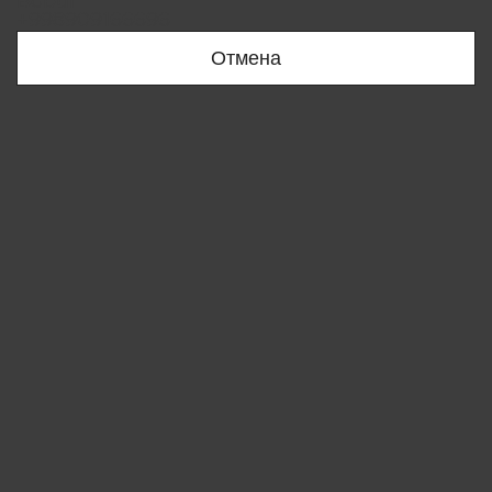
Bobur
+998909166696
Отмена
Вы удалили товар из корзины
ОК