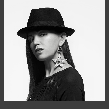
Tonya
+998931718866