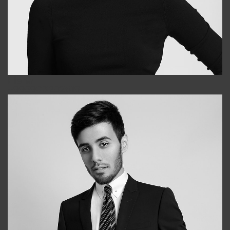
Elena
+998903282619