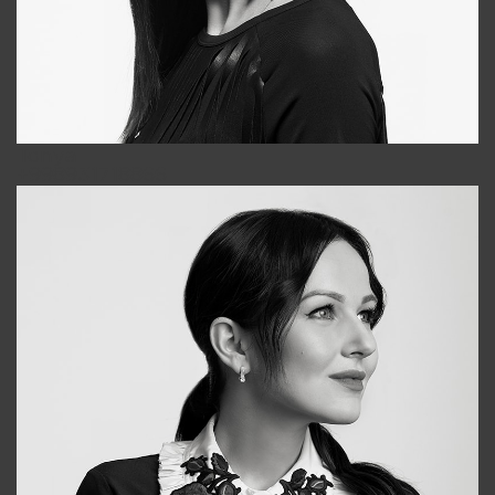
Tonya
+998931718866