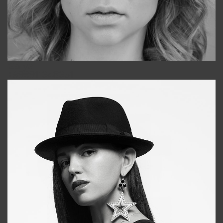
Galya
+998911648651