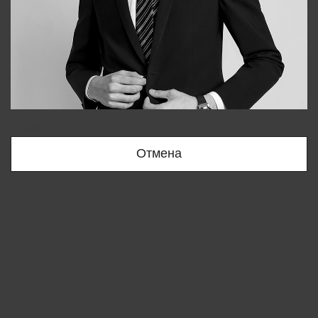
Bobur
+998909166696
Отмена