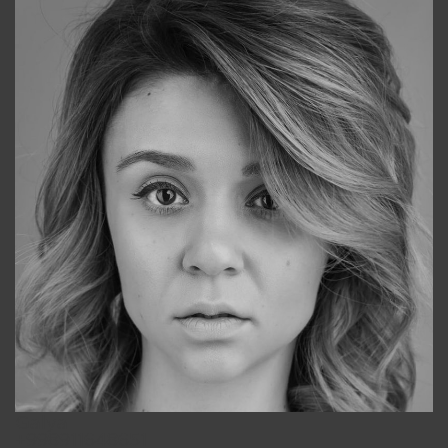
Galya
+998911648651