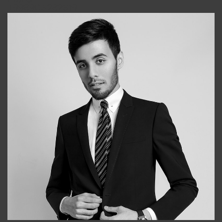
Elena
+998903282619