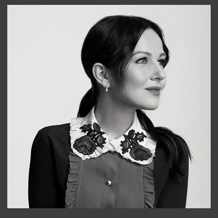
+998931718866
Alena