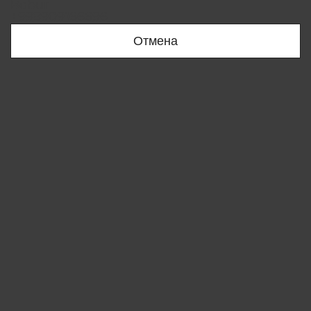
Bobur
+998909166696
Отмена
Вы удалили товар из корзины
ОК