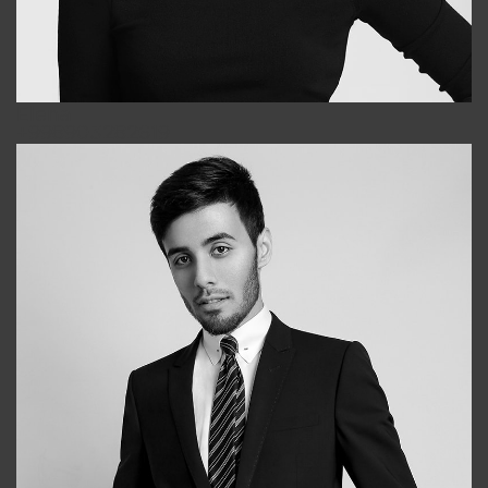
Elena
+998903282619