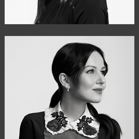
Tonya
+998931718866