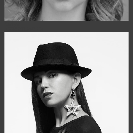
Galya
+998911648651