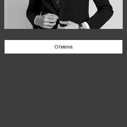
Bobur
+998909166696
Отмена